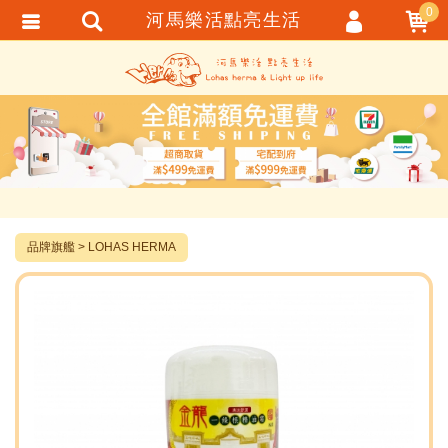
0
河馬樂活點亮生活
會員登入
繁體中文
會員註冊
忘記密碼
訂單查詢
追蹤清單
TRACK LISTING
品牌旗艦
LOHAS HERMA
匯款通知