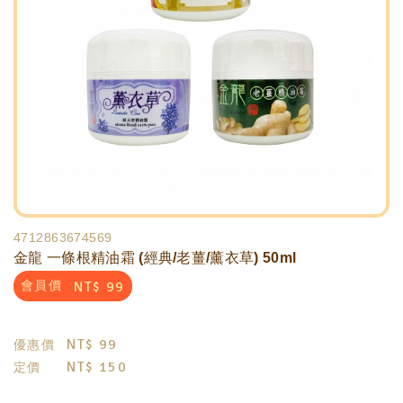
4712863674569
金龍 一條根精油霜 (經典/老薑/薰衣草) 50ml
NT$
99
會員價
NT$
99
優惠價
NT$
150
定價