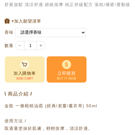
舒展放鬆 清涼舒適 經絡按摩 純正舒緩配方 落枕/僵硬/運動後
+加入願望清單
香味
－
＋
數量
加入購物車
立即購買
ADD CART
BUT IT NOW
\ 商品介紹 /
金龍 一條根精油霜 (經典/老薑/薰衣草) 50ml
使用方法 /
取適量塗抹於肌膚，輕輕按摩，清涼舒適。